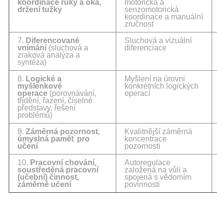
koordinace ruky a oka,
motorická a
držení tužky
senzomotorická
koordinace a manuální
zručnost
7.
Diferencované
Sluchová a vizuální
vnímání
(sluchová a
diferenciace
zraková analýza a
syntéza)
8.
Logické a
Myšlení na úrovni
myšlenkové
konkrétních logických
operace
(porovnávání,
operací
třídění, řazení, číselné
představy, řešení
problémů)
9.
Záměrná pozornost,
Kvalitnější záměrná
úmyslná paměť pro
koncentrace
učení
pozornosti
10.
Pracovní chování,
Autoregulace
soustředěná pracovní
založená na vůli a
(učební) činnost,
spojená s vědomím
záměrné učení
povinnosti