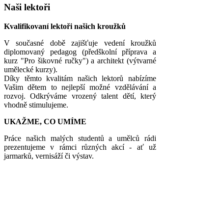
Naši lektoři
Kvalifikovaní lektoři našich kroužků
V současné době zajišťuje vedení kroužků
diplomovaný pedagog (předškolní příprava a
kurz "Pro šikovné ručky") a architekt (výtvarné
umělecké kurzy).
Díky těmto kvalitám našich lektorů nabízíme
Vašim dětem to nejlepší možné vzdělávání a
rozvoj. Odkrýváme vrozený talent dětí, který
vhodně stimulujeme.
UKAŽME, CO UMÍME
Práce našich malých studentů a umělců rádi
prezentujeme v rámci různých akcí - ať už
jarmarků, vernisáží či výstav.