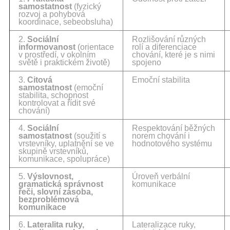
samostatnost
(fyzický
rozvoj a pohybová
koordinace, sebeobsluha)
2.
Sociální
Rozlišování různých
informovanost
(orientace
rolí a diferenciace
v prostředí, v okolním
chování, které je s nimi
světě i praktickém životě)
spojeno
3.
Citová
Emoční stabilita
samostatnost
(emoční
stabilita, schopnost
kontrolovat a řídit své
chování)
4.
Sociální
Respektování běžných
samostatnost
(soužití s
norem chování i
vrstevníky, uplatnění se ve
hodnotového systému
skupině vrstevníků,
komunikace, spolupráce)
5.
Výslovnost,
Úroveň verbální
gramatická správnost
komunikace
řeči, slovní zásoba,
bezproblémová
komunikace
6.
Lateralita ruky,
Lateralizace ruky,