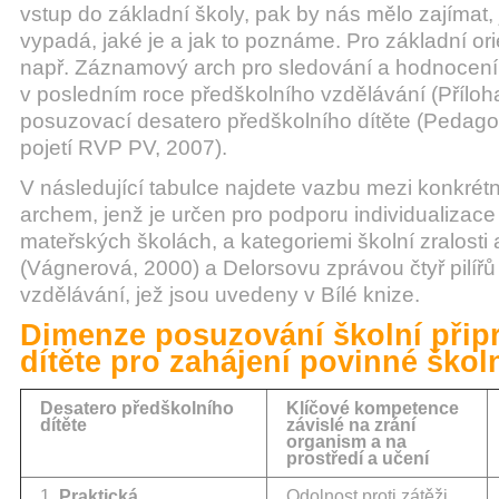
vstup do základní školy, pak by nás mělo zajímat, 
vypadá, jaké je a jak to poznáme. Pro základní o
např. Záznamový arch pro sledování a hodnocení 
v posledním roce předškolního vzdělávání (Příloha 
posuzovací desatero předškolního dítěte (Pedag
pojetí RVP PV, 2007).
V následující tabulce najdete vazbu mezi konkr
archem, jenž je určen pro podporu individualizace
mateřských školách, a kategoriemi školní zralosti 
(Vágnerová, 2000) a Delorsovu zprávou čtyř pilířů
vzdělávání, jež jsou uvedeny v Bílé knize.
Dimenze posuzování školní přip
dítěte pro zahájení povinné škol
Desatero předškolního
Klíčové kompetence
dítěte
závislé na zrání
organism a na
prostředí a učení
1.
Praktická
Odolnost proti zátěži