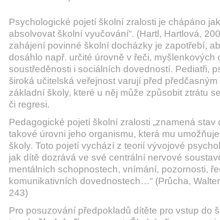
Psychologické pojetí školní zralosti je chápáno jak
absolvovat školní vyučování“. (Hartl, Hartlová, 200
zahájení povinné školní docházky je zapotřebí, aby
dosáhlo např. určité úrovně v řeči, myšlenkových 
soustředěnosti i sociálních dovedností. Pediatři, p
široká učitelská veřejnost varují před předčasným
základní školy, které u něj může způsobit ztrátu s
či regresi.
Pedagogické pojetí školní zralosti „znamená stav d
takové úrovni jeho organismu, která mu umožňuje 
školy. Toto pojetí vychází z teorií vývojové psychol
jak dítě dozrává ve své centrální nervové soustav
mentálních schopnostech, vnímání, pozornosti, ř
komunikativních dovednostech…“ (Průcha, Walter
243)
Pro posuzování předpokladů dítěte pro vstup do šk