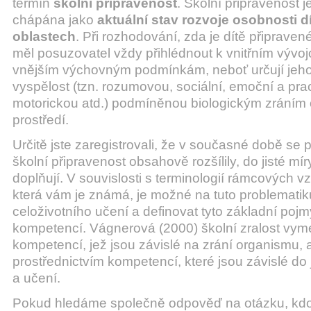
termín
školní připravenost
. Školní připravenost 
chápána jako
aktuální stav rozvoje osobnosti d
oblastech
. Při rozhodování, zda je dítě připraven
měl posuzovatel vždy přihlédnout k vnitřním výv
vnějším výchovným podmínkám, neboť určují jeh
vyspělost (tzn. rozumovou, sociální, emoční a pra
motorickou atd.) podmíněnou biologickým zráním 
prostředí.
Určitě jste zaregistrovali, že v současné době se p
školní připravenost obsahově rozšílily, do jisté mír
doplňují. V souvislosti s terminologií rámcových 
která vám je známá, je možné na tuto problematiku
celoživotního učení a definovat tyto základní pojm
kompetencí. Vágnerová (2000) školní zralost vym
kompetencí, jež jsou závislé na zrání organismu, a
prostřednictvím kompetencí, které jsou závislé do j
a učení.
Pokud hledáme společně odpověď na otázku, kdo m